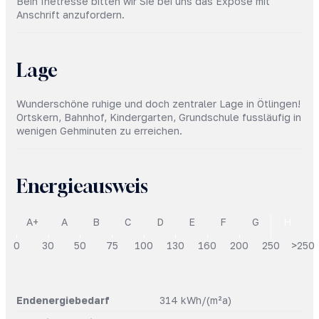
Bein Inetresse bitten wir Sie bei uns das Expose mit
Anschrift anzufordern.
Lage
Wunderschöne ruhige und doch zentraler Lage in Ötlingen!
Ortskern, Bahnhof, Kindergarten, Grundschule fussläufig in
wenigen Gehminuten zu erreichen.
Energieausweis
A+
A
B
C
D
E
F
G
H
0
30
50
75
100
130
160
200
250
>250
Endenergiebedarf
314 kWh/(m²a)