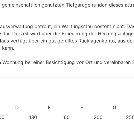
r gemeinschaftlich genutzten Tiefgarage runden dieses attr
usverwaltung betreut; ein Wartungsstau besteht nicht. Das
e dar. Derzeit wird über die Erneuerung der Heizungsanlage
aus verfügt über ein gut gefülltes Rücklagenkonto, aus de
n kann.
n Wohnung bei einer Besichtigung vor Ort und vereinbaren 
D
E
F
G
00
130
160
200
25