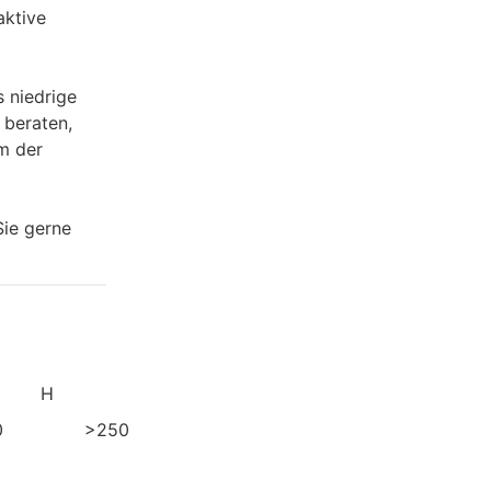
aktive
 niedrige
 beraten,
m der
Sie gerne
H
0
>250