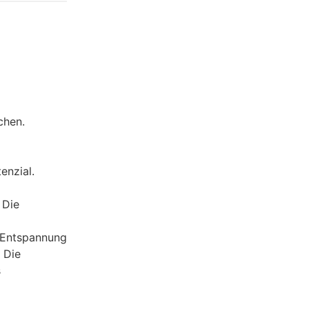
chen.
enzial.
 Die
 Entspannung
 Die
s