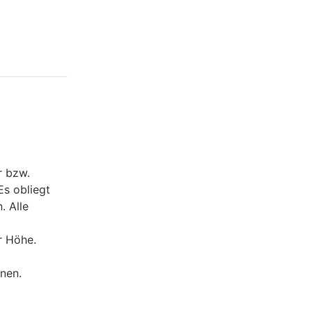
r bzw.
Es obliegt
. Alle
r Höhe.
nen.