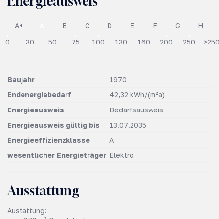
Energieausweis
A+
A
B
C
D
E
F
G
H
0
30
50
75
100
130
160
200
250
>25
Baujahr
1970
Endenergiebedarf
42,32 kWh/(m²a)
Energieausweis
Bedarfsausweis
Energieausweis gültig bis
13.07.2035
Energieeffizienzklasse
A
wesentlicher Energieträger
Elektro
Ausstattung
Austattung: